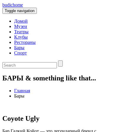
budic
home
Toggle navigation
Домой
Музеи
Театры
Клубы
Рестораны
Бары
Спорт
БАРЫ & something like that...
Главная
Бары
Coyote Ugly
Бар Гадкий Койот — это легендарный бренд с