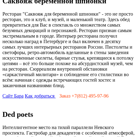
Саквояж беременной шпионки
Ресторан "Саквояж для беременной шпионки" - это не просто
ресторан, это и клуб, и музей, и маленький театр. Здесь обед
превратиться для Вас в спектакль со множеством самых
безумных декораций и персонажей. Ресторан признан самым
экстремальным в городе. Интерьер ресторана получил
несколько наград в Петербурге и был включен в десятку
самых лучших интерьерных ресторанов России. Пистолеты и
светофоры, ретро-автомобиль вделанные в стены заведения
искусственные скелеты, барные стулья, крепящиеся к потолку
цепями – всё это больше похоже на абсурдистский музей, чем
на ресторан. Сюрреализм внутренней обстановки
«саркастичный милитари» и соблюдение его стилистики во
всём: начиная с одежды встречающих гостей хостес и
заканчивая названиями блюд.
Сайт Бара
Как добраться
Заказ +7(812) 495-97-96
Ded poets
Интеллигентное место на тихой параллели Невского
проспекта. Гаcтробар для декадентов c особенной атмосферой,