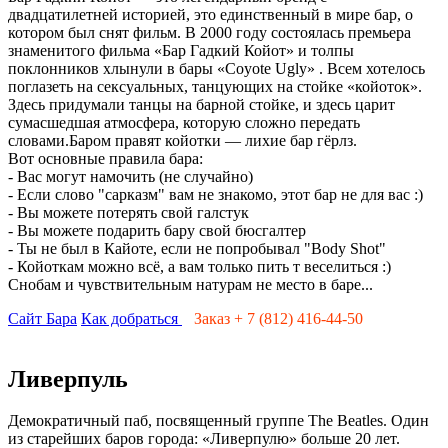
двадцатилетней историей, это единственный в мире бар, о
котором был снят фильм. В 2000 году состоялась премьера
знаменитого фильма «Бар Гадкий Койот» и толпы
поклонников хлынули в бары «Coyote Ugly» . Всем хотелось
поглазеть на сексуальных, танцующих на стойке «койоток».
Здесь придумали танцы на барной стойке, и здесь царит
сумасшедшая атмосфера, которую сложно передать
словами.Баром правят койотки — лихие бар гёрлз.
Вот основные правила бара:
- Вас могут намочить (не случайно)
- Если слово "сарказм" вам не знакомо, этот бар не для вас :)
- Вы можете потерять свой галстук
- Вы можете подарить бару свой бюсгалтер
- Ты не был в Кайоте, если не попробывал "Body Shot"
- Койоткам можно всё, а вам только пить т веселиться :)
Снобам и чувствительным натурам не место в баре...
Сайт Бара
Как добраться
Заказ +
7 (812) 416-44-50
Ливерпуль
Демократичный паб, посвященный группе The Beatles. Один
из старейших баров города: «Ливерпулю» больше 20 лет.