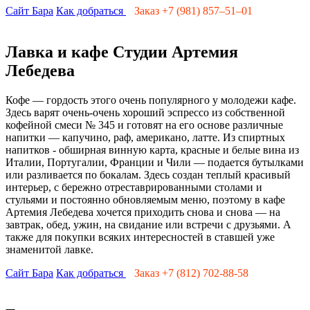
Сайт Бара
Как добраться
Заказ +7 (981) 857–51–01
Лавка и кафе Студии Артемия
Лебедева
Кофе — гордость этого очень популярного у молодежи кафе.
Здесь варят очень-очень хороший эспрессо из собственной
кофейной смеси № 345 и готовят на его основе различные
напитки — капучино, раф, американо, латте. Из спиртных
напитков - обширная винную карта, красные и белые вина из
Италии, Португалии, Франции и Чили — подается бутылками
или разливается по бокалам. Здесь создан теплый красивый
интерьер, с бережно отреставрированными столами и
стульями и постоянно обновляемым меню, поэтому в кафе
Артемия Лебедева хочется приходить снова и снова — на
завтрак, обед, ужин, на свидание или встречи с друзьями. А
также для покупки всяких интересностей в ставшей уже
знаменитой лавке.
Сайт Бара
Как добраться
Заказ +7
(812) 702-88-58