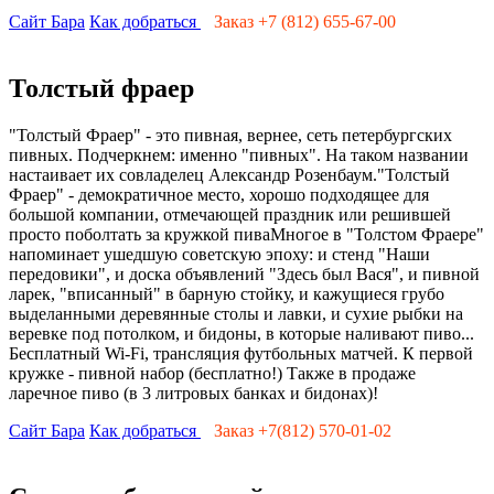
Сайт Бара
Как добраться
Заказ +7 (812) 655-67-00
Толстый фраер
"Толстый Фраер" - это пивная, вернее, сеть петербургских
пивных. Подчеркнем: именно "пивных". На таком названии
настаивает их совладелец Александр Розенбаум."Толстый
Фраер" - демократичное место, хорошо подходящее для
большой компании, отмечающей праздник или решившей
просто поболтать за кружкой пиваМногое в "Толстом Фраере"
напоминает ушедшую советскую эпоху: и стенд "Наши
передовики", и доска объявлений "Здесь был Вася", и пивной
ларек, "вписанный" в барную стойку, и кажущиеся грубо
выделанными деревянные столы и лавки, и сухие рыбки на
веревке под потолком, и бидоны, в которые наливают пиво...
Бесплатный Wi-Fi, трансляция футбольных матчей. К первой
кружке - пивной набор (бесплатно!) Также в продаже
ларечное пиво (в 3 литровых банках и бидонах)!
Сайт Бара
Как добраться
Заказ +7(812) 570-01-02