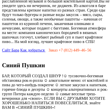
расслабленной музыкой и большой коктейльной картой.Вы не
увидите здесь ни вечеринок, не диджеев. Из алкоголя в баре
представлены крепкие напитки из разных стран. Среди еды
будут только бургеры и разные виды закусок – мясо, сыры,
соленья, овощи, а также необычные паштеты – начиная от
паштетов из куриной печени, заканчивая оливками и
анчоусами, которые подают с багетами. Богемная атмосфера
на месте: компания канонических бородачей в вязаных
шапочках гогочут, хлебают рыбный суп и пьют крафтовое
пиво... На мой взгляд, лучшее крафтовое пиво в СПБ!
Сайт Бара
Как добраться
Заказ +7 (812) 449–46–56
Синий Пушкин
БАР, КОТОРЫЙ СОЗДАЛ ШНУР !☺ тусовочно-богемная
обстановка рок-н-ролла ☺ алкогольное меню: от коктейлей и
пива до чего-нибудь покрепче ☺ легкие закуски к напиткам,
горячие блюда и десерты ☺ концерты альтернативных и рок-
групп Питера каждую неделю ☺ самые веселые треш-
вечеринки для «своих». ЕСЛИ ВЫ С ДРУЗЬЯМИ ХОТИТЕ
ХОРОШЕНЬКО НАПИТЬСЯ ПОВЕСЕЛИТЬСЯ, знайте
ВАМ В «СИНИЙ ПУШКИН»!