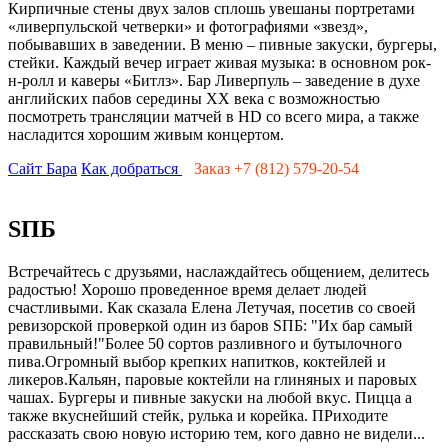
Кирпичные стены двух залов сплошь увешаны портретами
«ливерпульской четверки» и фотографиями «звезд»,
побывавших в заведении. В меню – пивные закуски, бургеры,
стейки. Каждый вечер играет живая музыка: в основном рок-
н-ролл и каверы «Битлз». Бар Ливерпуль – заведение в духе
английских пабов середины ХХ века с возможностью
посмотреть трансляции матчей в HD со всего мира, а также
насладится хорошим живым концертом.
Сайт Бара
Как добраться
Заказ +7 (812) 579-20-54
SПБ
Встречайтесь с друзьями, наслаждайтесь общением, делитесь
радостью! Хорошо проведенное время делает людей
счастливыми. Как сказала Елена Летучая, посетив со своей
ревизорской проверкой один из баров SПБ: "Их бар самый
правильный!"Более 50 сортов разливного и бутылочного
пива.Огромный выбор крепких напитков, коктейлей и
ликеров.Кальян, паровые коктейли на глиняных и паровых
чашах. Бургеры и пивные закуски на любой вкус. Пицца а
также вкуснейший стейк, рулька и корейка. ПРиходите
рассказать свою новую историю тем, кого давно не видели...