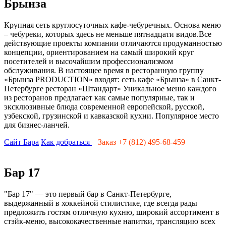
Брынза
Крупная сеть круглосуточных кафе-чебуречных. Основа меню
– чебуреки, которых здесь не меньше пятнадцати видов.Все
действующие проекты компании отличаются продуманностью
концепции, ориентированием на самый широкий круг
посетителей и высочайшим профессионализмом
обслуживания. В настоящее время в ресторанную группу
«Брынза PRODUCTION» входят: сеть кафе «Брынза» в Санкт-
Петербурге ресторан «Штандарт» Уникальное меню каждого
из ресторанов предлагает как самые популярные, так и
эксклюзивные блюда современной европейской, русской,
узбекской, грузинской и кавказской кухни. Популярное место
для бизнес-ланчей.
Сайт Бара
Как добраться
Заказ +7 (812) 495-68-459
Бар 17
"Бар 17" — это первый бар в Санкт-Петербурге,
выдержанный в хоккейной стилистике, где всегда рады
предложить гостям отличную кухню, широкий ассортимент в
стэйк-меню, высококачественные напитки, трансляцию всех