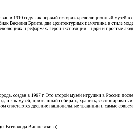
ван в 1919 году как первый историко-революционный музей в с
няк Василия Бранта, два архитектурных памятника в стиле мод
революциях и реформах. Герои экспозиций – цари и простые люд
да, создан в 1997 г. Это второй музей игрушки в России после 
дан как музей, призванный собирать, хранить, экспонировать и
тором сплетаются древние национальные традиции и самые совре
лицы Всеволода Вишневского)