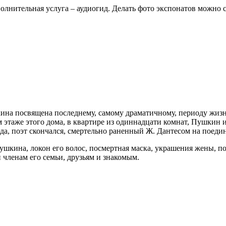
олнительная услуга – аудиогид. Делать фото экспонатов можно
ина посвящена последнему, самому драматичному, периоду жизн
аже этого дома, в квартире из одиннадцати комнат, Пушкин и е
ода, поэт скончался, смертельно раненный Ж. Дантесом на поеди
шкина, локон его волос, посмертная маска, украшения жены, пор
членам его семьи, друзьям и знакомым.