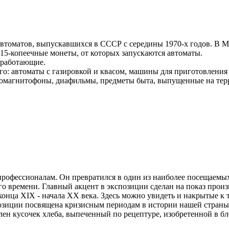
оматов, выпускавшихся в СССР с середины 1970-х годов. В Музее
15-копеечные монеты, от которых запускаются автоматы.
е работающие.
ого: автоматы с газировкой и квасом, машины для приготовления
тромагнитофоны, диафильмы, предметы быта, выпущенные на тер
 профессионалам. Он превратился в один из наиболее посещаемы
го времени. Главный акцент в экспозиции сделан на показ произ
конца XIX - начала XX века. Здесь можно увидеть и накрытые к 
позиции посвящена кризисным периодам в истории нашей страны
лен кусочек хлеба, выпеченный по рецептуре, изобретенной в б