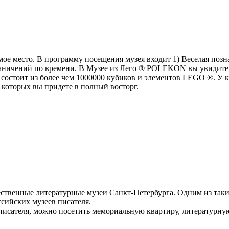
 место. В программу посещения музея входит 1) Веселая позна
раничений по времени. В Музее из Лего ® POLEKON вы увидите 1
состоит из более чем 1000000 кубиков и элементов LEGO ®. У к
 которых вы придете в полный восторг.
ственные литературные музеи Санкт-Петербурга. Одним из таки
сийских музеев писателя.
а писателя, можно посетить мемориальную квартиру, литературну