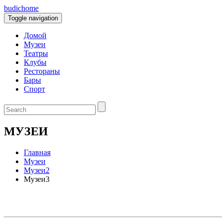
budic
home
Toggle navigation
Домой
Музеи
Театры
Клубы
Рестораны
Бары
Спорт
МУЗЕИ
Главная
Музеи
Музеи2
Музеи3