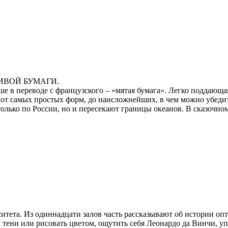
й ЖИВОЙ БУМАГИ.
ше в переводе с французского – «мятая бумага». Легко поддающая
от самых простых форм, до наисложнейших, в чем можно убедит
только по России, но и пересекают границы океанов. В сказочно
тета. Из одиннадцати залов часть рассказывают об истории опт
ени или рисовать цветом, ощутить себя Леонардо да Винчи, упра