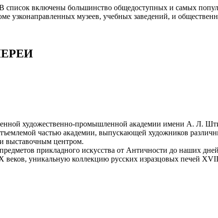
. В список включены большинство общедоступных и самых попул
роме узконаправленных музеев, учебных заведений, и обществен
ЛЕРЕИ
твенной художественно-промышленной академии имени А. Л. Шт
еотъемлемой частью академии, выпускающей художников различ
м и выставочным центром.
 предметов прикладного искусства от Античности до наших дне
 веков, уникальную коллекцию русских изразцовых печей XVIII