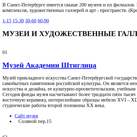
В Санкт-Петербурге имеется свыше 200 музеев и их филиалов
комплексов, художественных галлерей и арт - пространств. (К
1-15
15-30
30-60
60-90
МУЗЕИ И ХУДОЖЕСТВЕННЫЕ ГАЛ
61
Музей Академии Штиглица
Музей прикладного искусства Санкт-Петербургской государс
самобытных памятников российской культуры. Он является н
искусства и дизайна, ее культурно-просветительским, учебны
Сегодня фонды музея насчитывают более тридцати пяти тысяч
восточную керамику, интереснейшие образцы мебели XVI – XIX
студенческие работы второй половины ХХ века.
Сайт музея
Соляной пер.15